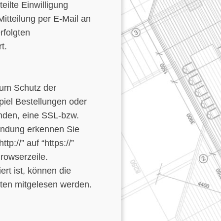
eilte Einwilligung
Mitteilung per E-Mail an
rfolgten
t.
zum Schutz der
piel Bestellungen oder
enden, eine SSL-bzw.
indung erkennen Sie
p://” auf “https://”
rowserzeile.
rt ist, können die
itten mitgelesen werden.