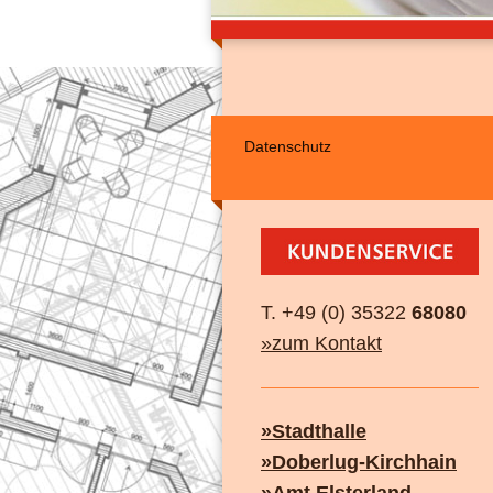
Datenschutz
T. +49 (0) 35322
68080
»zum Kontakt
»Stadthalle
»Doberlug-Kirchhain
»Amt Elsterland